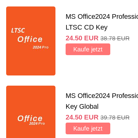
MS Office2024 Professi
LTSC CD Key
24.50
EUR
38.78
EUR
Kaufe jetzt
MS Office2024 Professi
Key Global
24.50
EUR
39.78
EUR
Kaufe jetzt